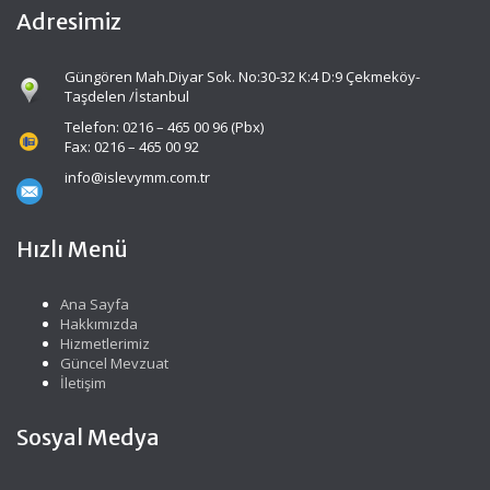
Adresimiz
Güngören Mah.Diyar Sok. No:30-32 K:4 D:9 Çekmeköy-
Taşdelen /İstanbul
Telefon: 0216 – 465 00 96 (Pbx)
Fax: 0216 – 465 00 92
info@islevymm.com.tr
Hızlı Menü
Ana Sayfa
Hakkımızda
Hizmetlerimiz
Güncel Mevzuat
İletişim
Sosyal Medya