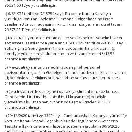
bendi uyarınca sözleşmeli olarak çalıştırılan personelin ücret tavanı
86.231,60 TL’ye yükseltilmiştir.
c) 6/6/1978 tarihli ve 7/15754 sayılı Bakanlar Kurulu Kararıyla
yürürlüğe konulan Sözleşmeli Personel Çalıştırılmasına İlişkin
Esasların 3 üncü maddesinin ikinci fıkrasında yer alan ücret tavanı
76.873,55 TL’ye yükseltilmiştir.
ç) Mevzuatı uyarınca istihdam edilen sözleşmeli personelin hizmet
sözleşmesi esaslarında yer alan ve 6/1/2026 tarihli ve 4481518 sayılı
Bakanlığımız Genelgesinin 1 inci maddesinin ikinci fıkrasının (ç)
bendiyle yükseltilmiş bulunan taban ve tavan ücretleri %13,52
oranında artırılmıştır.
d) Mevzuatı uyarınca vize edilmiş sözleşmeli personel
pozisyonlarının, anılan Genelgenin 1 inci maddesinin ikinci fıkrasının
(d) bendiyle yükseltilmiş bulunan taban ve tavan ücretleri % 13,52
oranında artırılmıştır.
e) Çeşitli statülerde sözleşmeli olarak çalıştırılanların, söz konusu
Genelgenin 1 inci maddesinin ikinci fıkrasının (e) bendiyle
yükseltilmiş bulunan mevcut brüt sözleşme ücretleri % 13,52
oranında artırılmıştır.
f) 29/12/2020 tarihli ve 3342 sayılı Cumhurbaşkanı Kararıyla yürürlüğe
konulan Kamu İktisadi Teşebbüslerinde Uygulanacak Ücretlerin
Tespitine İlişkin Karara ekli listede gösterilen grupların 30/6/2026
tarihi itibarıyla en düşük ve en yüksek temel ücretleri ile bu gruplara