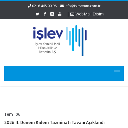
0216 465 00 96
info@islevymm.com.tr
|
WebMail Erişim
Tem
06
2026
yorumlar kapalı
II.
2026 II. Dönem Kıdem Tazminatı Tavanı Açıklandı
Dönem