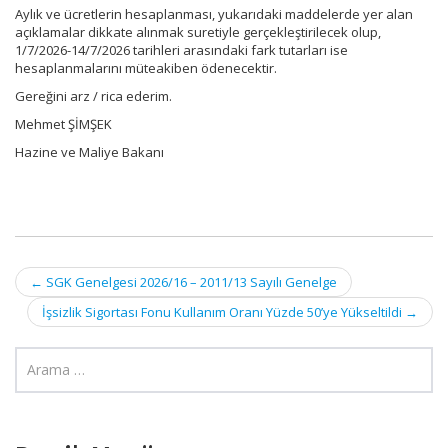
Aylık ve ücretlerin hesaplanması, yukarıdaki maddelerde yer alan
açıklamalar dikkate alınmak suretiyle gerçekleştirilecek olup,
1/7/2026-14/7/2026 tarihleri arasındaki fark tutarları ise
hesaplanmalarını müteakiben ödenecektir.
Gereğini arz / rica ederim.
Mehmet ŞİMŞEK
Hazine ve Maliye Bakanı
Post
←
SGK Genelgesi 2026/16 – 2011/13 Sayılı Genelge
navigation
İşsizlik Sigortası Fonu Kullanım Oranı Yüzde 50’ye Yükseltildi
→