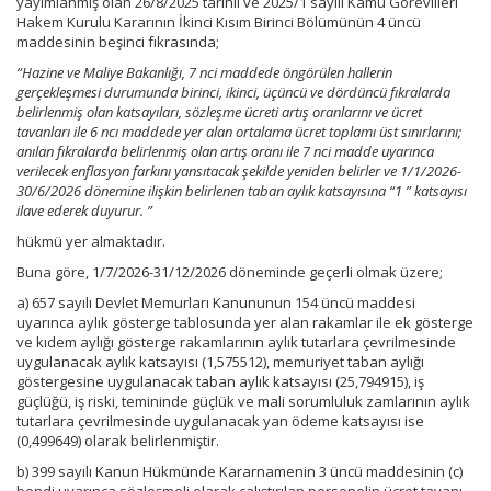
yayımlanmış olan 26/8/2025 tarihli ve 2025/1 sayılı Kamu Görevlileri
Hakem Kurulu Kararının İkinci Kısım Birinci Bölümünün 4 üncü
maddesinin beşinci fıkrasında;
“Hazine ve Maliye Bakanlığı, 7 nci maddede öngörülen hallerin
gerçekleşmesi durumunda birinci, ikinci, üçüncü ve dördüncü fıkralarda
belirlenmiş olan katsayıları, sözleşme ücreti artış oranlarını ve ücret
tavanları ile 6 ncı maddede yer alan ortalama ücret toplamı üst sınırlarını;
anılan fıkralarda belirlenmiş olan artış oranı ile 7 nci madde uyarınca
verilecek enflasyon farkını yansıtacak şekilde yeniden belirler ve 1/1/2026-
30/6/2026 dönemine ilişkin belirlenen taban aylık katsayısına “1 ” katsayısı
ilave ederek duyurur. ”
hükmü yer almaktadır.
Buna göre, 1/7/2026-31/12/2026 döneminde geçerli olmak üzere;
a) 657 sayılı Devlet Memurları Kanununun 154 üncü maddesi
uyarınca aylık gösterge tablosunda yer alan rakamlar ile ek gösterge
ve kıdem aylığı gösterge rakamlarının aylık tutarlara çevrilmesinde
uygulanacak aylık katsayısı (1,575512), memuriyet taban aylığı
göstergesine uygulanacak taban aylık katsayısı (25,794915), iş
güçlüğü, iş riski, temininde güçlük ve mali sorumluluk zamlarının aylık
tutarlara çevrilmesinde uygulanacak yan ödeme katsayısı ise
(0,499649) olarak belirlenmiştir.
b) 399 sayılı Kanun Hükmünde Kararnamenin 3 üncü maddesinin (c)