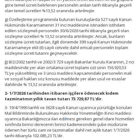
göre temel ücreti belirlenen personelin anılan tarih itibarıyla geçerli
olan temel ücretleri %13,52 oranında artırılmıştır.
g) Özelleştirme programında bulunan kuruluşlarda 527 sayılı Kanun
Hükmünde Kararnamenin 31 inci maddesine istinaden istihdam
edilen sözleşmeli personelin 30/6/2026 tarihi itibarıyla geçerli olan
sözleşme ücretleri % 13,52 oranında artırılmıştır. Ancak, bunların
sözleşme ücreti tutarları, ilgili dönemde 399 sayılı Kanun Hükmünde
Kararnameye ekli (II) sayılı cetvele dahil emsali personelin toplam
sözleşme ücreti tutarını geçmeyecektir.
ğ) 8/2/2002 tarihli ve 2002/3 729 sayılı Bakanlar Kurulu Kararının, 2 nci
maddesinde yer alan ortalama ücret toplamı üst sınırı 156.920,53
TL’ye yükseltilmiş ve 3 üncü maddesi kapsamındaki personelin mali
ve sosyal hakları söz konusu maddede yer alan usul ve esaslar
dahilinde % 13,52 oranında artırılmıştır.
2- 1/7/2026 tarihinden itibaren işçilere ödenecek kıdem
tazminatının yıllık tavan tutarı 73.729,87 TL’dir.
3- 19/4/1990 tarihli ve 3628 sayılı Kanun uyarınca yürürlüğe konulan
Mal Bildiriminde Bulunulması Hakkında Yönetmeliğin 8 inci maddesi
uyarınca Bakanlığımızca ilan ed
i
lmesi gereken genel idare hizmetleri
sınıfında birinci derecenin birinci kademesindeki şube müdürüne
ödenen her türlü zam ve tazminatlar dahil net aylık tutarı 1/7/2026
tarihi itibarıyla 102.085,23 TL’dir.