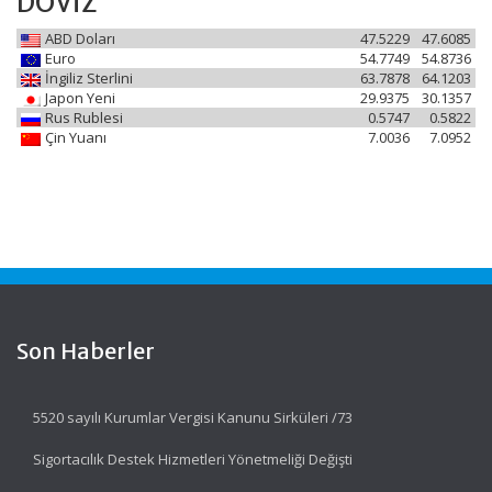
DÖVİZ
ABD Doları
47.5229
47.6085
Euro
54.7749
54.8736
İngiliz Sterlini
63.7878
64.1203
Japon Yeni
29.9375
30.1357
Rus Rublesi
0.5747
0.5822
Çin Yuanı
7.0036
7.0952
Son Haberler
5520 sayılı Kurumlar Vergisi Kanunu Sirküleri /73
Sigortacılık Destek Hizmetleri Yönetmeliği Değişti