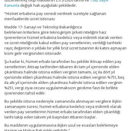
düzenlenmiş olup maddenin 21/5/2026 tarihli ve
7582 sayılı
Kanunla
değişik hali aşağıdaki şekildedir:
“Hizmet erbabına pay senedi verilmek suretiyle sağlanan
menfaatlerde ücret istisnası:
Madde 17- Sanayi ve Teknoloji Bakanlığınca
belirlenen kriterlere göre teknogirişim şirketi niteliğini haiz
işverenlerce hizmet erbabına bedelsiz veya indirimli olarak verilen
ve ücret niteliğinde kabul edilen pay senetlerinin, verildiği tarihteki
rayiç değerinin o yıldaki bir yıllık brüt ücret tutarının iki katını aşmayan
kısmı gelir vergisinden istisnadır.
Şu kadar ki, hizmet erbabı tarafından bu şekilde iktisap edilen pay
senetlerinin; iktisap tarihinden itibaren iki tam yıl içerisinde elden
çıkarılması halinde istisna edilen verginin tamamı, üç ila dört yıl
içerisinde elden çıkarılması halinde istisna edilen verginin %75’i, beş
ila altı yıl içerisinde elden çıkarılması halinde istisna edilen verginin
%25’i, vergi ziyaı cezası uygulanmaksızın gecikme faizi ile birlikte
işverenden tahsil edilir.
Bu şekilde istisna nedeniyle zamanında alınmayan vergilere ilişkin
zamanaşımı süresi, hizmet erbabına bedelsiz veya indirimli olarak
verilen pay senetlerinin hizmet erbabı tarafından elden çıkarıldığı
tarihi takip eden takvim yılı başından itibaren başlar.
Bu maddenin uygulanmasına ilişkin usul ve esasları belirlemeye
Hazine ve Maliye Bakanlığı yetkilidir.”