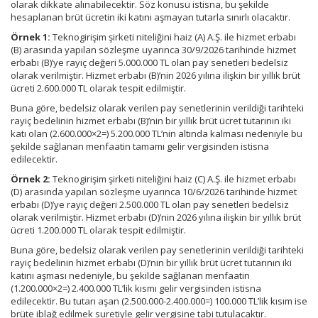
olarak dikkate alınabilecektir. Söz konusu istisna, bu şekilde
hesaplanan brüt ücretin iki katını aşmayan tutarla sınırlı olacaktır.
Örnek 1:
Teknogirişim şirketi niteliğini haiz (A) A.Ş. ile hizmet erbabı
(B) arasında yapılan sözleşme uyarınca 30/9/2026 tarihinde hizmet
erbabı (B)’ye rayiç değeri 5.000.000 TL olan pay senetleri bedelsiz
olarak verilmiştir. Hizmet erbabı (B)’nin 2026 yılına ilişkin bir yıllık brüt
ücreti 2.600.000 TL olarak tespit edilmiştir.
Buna göre, bedelsiz olarak verilen pay senetlerinin verildiği tarihteki
rayiç bedelinin hizmet erbabı (B)’nin bir yıllık brüt ücret tutarının iki
katı olan (2.600.000×2=) 5.200.000 TL’nin altında kalması nedeniyle bu
şekilde sağlanan menfaatin tamamı gelir vergisinden istisna
edilecektir.
Örnek 2:
Teknogirişim şirketi niteliğini haiz (C) A.Ş. ile hizmet erbabı
(D) arasında yapılan sözleşme uyarınca 10/6/2026 tarihinde hizmet
erbabı (D)’ye rayiç değeri 2.500.000 TL olan pay senetleri bedelsiz
olarak verilmiştir. Hizmet erbabı (D)’nin 2026 yılına ilişkin bir yıllık brüt
ücreti 1.200.000 TL olarak tespit edilmiştir.
Buna göre, bedelsiz olarak verilen pay senetlerinin verildiği tarihteki
rayiç bedelinin hizmet erbabı (D)’nin bir yıllık brüt ücret tutarının iki
katını aşması nedeniyle, bu şekilde sağlanan menfaatin
(1.200.000×2=) 2.400.000 TL’lik kısmı gelir vergisinden istisna
edilecektir. Bu tutarı aşan (2.500.000-2.400.000=) 100.000 TL’lik kısım ise
brüte iblağ edilmek suretiyle gelir vergisine tabi tutulacaktır.