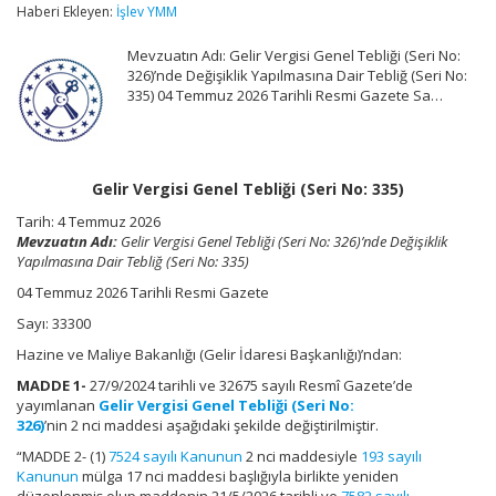
Tebliği
Haberi Ekleyen:
İşlev YMM
(Seri
No:
Mevzuatın Adı: Gelir Vergisi Genel Tebliği (Seri No:
335)
326)’nde Değişiklik Yapılmasına Dair Tebliğ (Seri No:
için
335) 04 Temmuz 2026 Tarihli Resmi Gazete Sa…
Gelir Vergisi Genel Tebliği (Seri No: 335)
Tarih:
4 Temmuz 2026
Mevzuatın Adı:
Gelir Vergisi Genel Tebliği (Seri No: 326)’nde Değişiklik
Yapılmasına Dair Tebliğ (Seri No: 335)
04 Temmuz 2026 Tarihli Resmi Gazete
Sayı: 33300
Hazine ve Maliye Bakanlığı (Gelir İdaresi Başkanlığı)’ndan:
MADDE 1-
27/9/2024 tarihli ve 32675 sayılı Resmî Gazete’de
yayımlanan
Gelir Vergisi Genel Tebliği (Seri No:
326)
’nin 2 nci maddesi aşağıdaki şekilde değiştirilmiştir.
“MADDE 2- (1)
7524 sayılı Kanunun
2 nci maddesiyle
193 sayılı
Kanunun
mülga 17 nci maddesi başlığıyla birlikte yeniden