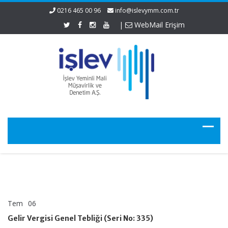
0216 465 00 96
info@islevymm.com.tr
|
WebMail Erişim
Tem
06
Gelir
yorumlar kapalı
Vergisi
Gelir Vergisi Genel Tebliği (Seri No: 335)
Genel