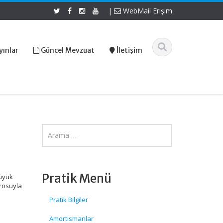
|
WebMail Erişim
yınlar
Güncel Mevzuat
İletişim
Pratik Menü
büyük
rosuyla
Pratik Bilgiler
Amortismanlar