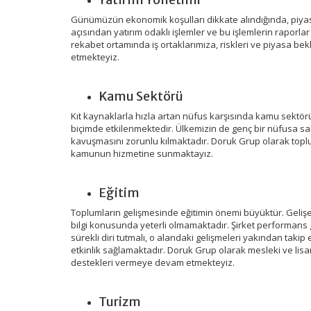
Günümüzün ekonomik koşulları dikkate alındığında, piyasal
açısından yatırım odaklı işlemler ve bu işlemlerin raporl
rekabet ortamında iş ortaklarımıza, riskleri ve piyasa b
etmekteyiz.
Kamu Sektörü
Kıt kaynaklarla hızla artan nüfus karşısında kamu sektör
biçimde etkilenmektedir. Ülkemizin de genç bir nüfusa sa
kavuşmasını zorunlu kılmaktadır. Doruk Grup olarak to
kamunun hizmetine sunmaktayız.
Eğitim
Toplumların gelişmesinde eğitimin önemi büyüktür. Geliş
bilgi konusunda yeterli olmamaktadır. Şirket performans gös
sürekli diri tutmalı, o alandaki gelişmeleri yakından taki
etkinlik sağlamaktadır. Doruk Grup olarak mesleki ve lisa
destekleri vermeye devam etmekteyiz.
Turizm