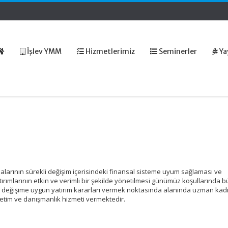
İşlev YMM
Hizmetlerimiz
Seminerler
Ya
alarının sürekli değişim içerisindeki finansal sisteme uyum sağlaması ve
ırımlarının etkin ve verimli bir şekilde yönetilmesi günümüz koşullarında 
al değişime uygun yatırım kararları vermek noktasında alanında uzman kad
etim ve danışmanlık hizmeti vermektedir.