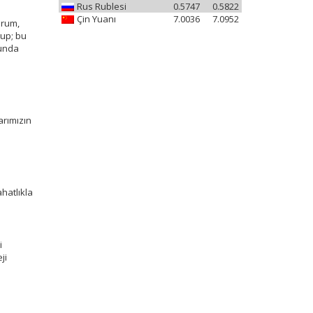
Rus Rublesi
0.5747
0.5822
Çin Yuanı
7.0036
7.0952
urum,
rup; bu
sunda
arımızın
hatlıkla
i
ji