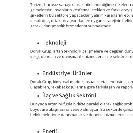
Turizm, bacasız sanayi olarak nitelendirdiğimiz ülkeleri
gelmektedir. İnsanların keşfetme istekleri ve farklı arayış
şirketlerin bu sektöre yapacakları yatırım kararlarını etk
sektörde iş ortakları açısından en uygun stratejinin belir
gerekli danışmanlık hizmetlerini sunmaktadır.
Teknoloji
Doruk Grup; artan teknolojik gelişmelere ve değişen düny
vergi, denetim ve danışmanlık hizmetlerimizle sektörel re
Endüstriyel Ürünler
Doruk Grup; kimyasal madde, inşaat, metal endüstrisi, endü
ulaşabilen, rekabet koşullarına göre farklılaşan ve rapor
İlaç ve Sağlık Sektörü
Dünyada artan nüfusla birlikte paralel olarak sağlık prob
boyutlara ulaşmasına sebep olmuştur. Bu sektörde çalışa
belirlemelerinde danışmanlık ve denetim hizmetlerimizi
Enerji