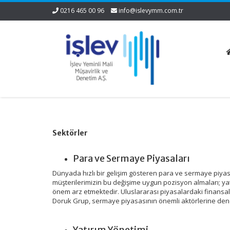
0216 465 00 96
info@islevymm.com.tr
Sektörler
Para ve Sermaye Piyasaları
Dünyada hızlı bir gelişim gösteren para ve sermaye piyas
müşterilerimizin bu değişime uygun pozisyon almaları; yat
önem arz etmektedir. Uluslararası piyasalardaki finans
Doruk Grup, sermaye piyasasının önemli aktörlerine den
Yatırım Yönetimi