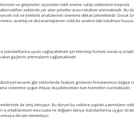
n ekonomi ve gelişmeleri açısından ciddi öneme sahip sektörlerin başında
 alternatifleri sektörde yer alan şirketler arası rekabeti artırmaktadır. Bu d
ileyecek risk ve beklenti analizlerinin önemine dikkat çekmektedir. Doruk G
lenmesi, avantaj ve dezavantajlarının ciddi bir analize tabi tutulması husu
a standartlarına uyum sağlayabilmek için teknoloji hizmeti sunan iş ortakl
kabet güçlerini artırmalarını sağlamaktadır.
striyel tasarım gibi sektörlerde faaliyet gösteren firmalarımızın bilgiye ra
lama sistemine uygun ihtiyaç duyabilecekleri tüm hizmetleri sunmaktadır.
lemlerinde de artış olmuştur. Bu durum bu sektöre yapılan yatırımların cidd
n iş ortaklarımızın mevzuata ve değişen dünya standartlarına uygun strate
 sunmaya devam etmekteyiz.