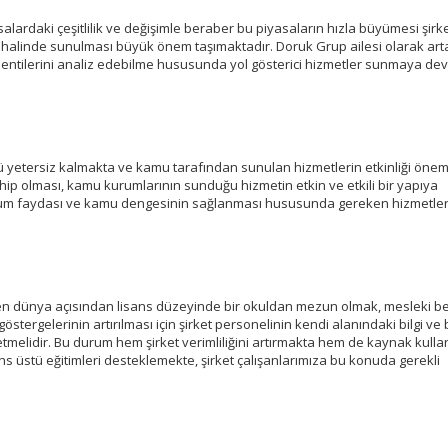
ardaki çeşitlilik ve değişimle beraber bu piyasaların hızla büyümesi şirke
ar halinde sunulması büyük önem taşımaktadır. Doruk Grup ailesi olarak art
eklentilerini analiz edebilme hususunda yol gösterici hizmetler sunmaya d
ü yetersiz kalmakta ve kamu tarafından sunulan hizmetlerin etkinliği önem
hip olması, kamu kurumlarının sunduğu hizmetin etkin ve etkili bir yapıya
plum faydası ve kamu dengesinin sağlanması hususunda gereken hizmetler
en dünya açısından lisans düzeyinde bir okuldan mezun olmak, mesleki be
tergelerinin artırılması için şirket personelinin kendi alanındaki bilgi ve b
p etmelidir. Bu durum hem şirket verimliliğini artırmakta hem de kaynak kull
ns üstü eğitimleri desteklemekte, şirket çalışanlarımıza bu konuda gerekli