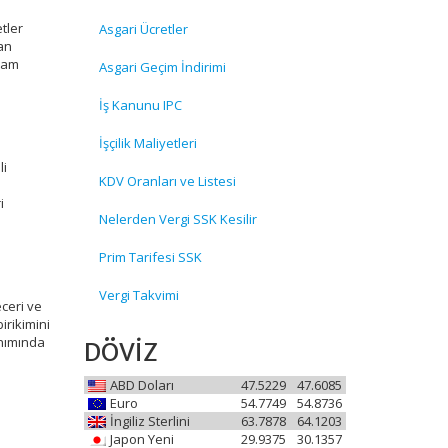
tler
Asgari Ücretler
an
evam
Asgari Geçim İndirimi
İş Kanunu IPC
İşçilik Maliyetleri
li
KDV Oranları ve Listesi
i
Nelerden Vergi SSK Kesilir
Prim Tarifesi SSK
Vergi Takvimi
ceri ve
irikimini
anımında
DÖVİZ
ABD Doları
47.5229
47.6085
Euro
54.7749
54.8736
İngiliz Sterlini
63.7878
64.1203
Japon Yeni
29.9375
30.1357