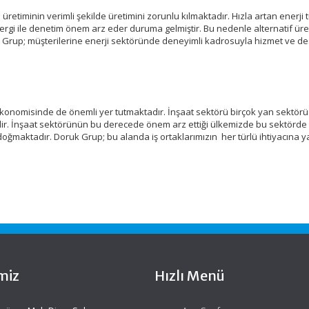
i üretiminin verimli şekilde üretimini zorunlu kılmaktadır. Hızla artan enerji 
n vergi ile denetim önem arz eder duruma gelmiştir. Bu nedenle alternatif ür
Doruk Grup; müşterilerine enerji sektöründe deneyimli kadrosuyla hizmet ve d
konomisinde de önemli yer tutmaktadır. İnşaat sektörü birçok yan sektörü
dir. İnşaat sektörünün bu derecede önem arz ettiği ülkemizde bu sektörde
 doğmaktadır. Doruk Grup; bu alanda iş ortaklarımızın her türlü ihtiyacına y
miz
Hızlı Menü