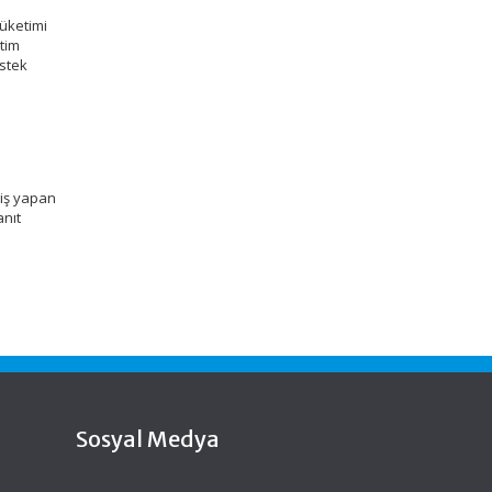
tüketimi
etim
estek
 iş yapan
anıt
Sosyal Medya