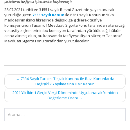
şirketlerin tasfiyesi işlemlerine başlanmıştı.
28.07.2021 tarihli ve 31551 sayılı Resmi Gazetede yayımlanarak
yürürlüğe giren
7333 sayılı Kanun
ile 6361 sayılı Kanunun 50/A
maddesinin ikinci fıkrasında değişikliğe gidilerek tasfiye
komisyonunun Tasarruf Mevduatı Sigorta Fonu tarafından atanacağı
ve tasfiye işlemlerinin bu komisyon tarafından yürütüleceği hüküm
altına alınmış olup, bu kapsamda tasfiyeye ilişkin süreçler Tasarruf
Mevduatı Sigorta Fonu tarafından yürütülecektir.
Post
←
7334 Sayılı Turizmi Teşvik Kanunu ile Bazı Kanunlarda
Değişiklik Yapılmasına Dair Kanun
navigation
2021 Yılı İkinci Geçici Vergi Döneminde Uygulanacak Yeniden
Değerleme Oranı
→