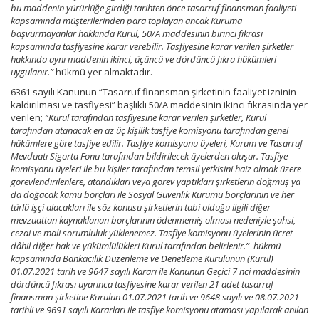
bu maddenin yürürlüğe girdiği tarihten önce tasarruf finansman faaliyeti
kapsamında müşterilerinden para toplayan ancak Kuruma
başvurmayanlar hakkında Kurul, 50/A maddesinin birinci fıkrası
kapsamında tasfiyesine karar verebilir. Tasfiyesine karar verilen şirketler
hakkında aynı maddenin ikinci, üçüncü ve dördüncü fıkra hükümleri
uygulanır.”
hükmü yer almaktadır.
6361 sayılı Kanunun “Tasarruf finansman şirketinin faaliyet izninin
kaldırılması ve tasfiyesi” başlıklı 50/A maddesinin ikinci fıkrasında yer
verilen;
“Kurul tarafından tasfiyesine karar verilen şirketler, Kurul
tarafından atanacak en az üç kişilik tasfiye komisyonu tarafından genel
hükümlere göre tasfiye edilir. Tasfiye komisyonu üyeleri, Kurum ve Tasarruf
Mevduatı Sigorta Fonu tarafından bildirilecek üyelerden oluşur. Tasfiye
komisyonu üyeleri ile bu kişiler tarafından temsil yetkisini haiz olmak üzere
görevlendirilenlere, atandıkları veya görev yaptıkları şirketlerin doğmuş ya
da doğacak kamu borçları ile Sosyal Güvenlik Kurumu borçlarının ve her
türlü işçi alacakları ile söz konusu şirketlerin tabi olduğu ilgili diğer
mevzuattan kaynaklanan borçlarının ödenmemiş olması nedeniyle şahsi,
cezai ve mali sorumluluk yüklenemez. Tasfiye komisyonu üyelerinin ücret
dâhil diğer hak ve yükümlülükleri Kurul tarafından belirlenir.” hükmü
kapsamında Bankacılık Düzenleme ve Denetleme Kurulunun (Kurul)
01.07.2021 tarih ve 9647 sayılı Kararı ile Kanunun Geçici 7 nci maddesinin
dördüncü fıkrası uyarınca tasfiyesine karar verilen 21 adet tasarruf
finansman şirketine Kurulun 01.07.2021 tarih ve 9648 sayılı ve 08.07.2021
tarihli ve 9691 sayılı Kararları ile tasfiye komisyonu ataması yapılarak anılan