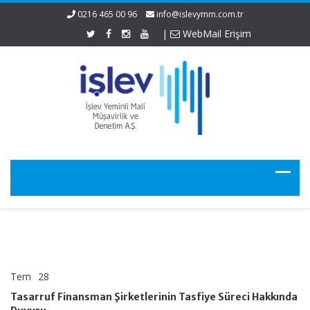
0216 465 00 96
info@islevymm.com.tr
|
WebMail Erişim
Tem
28
Tasarruf
yorumlar kapalı
Finansman
Tasarruf Finansman Şirketlerinin Tasfiye Süreci Hakkında
Şirketlerinin