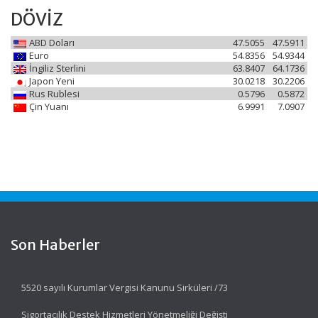
DÖVİZ
ABD Doları
47.5055
47.5911
Euro
54.8356
54.9344
İngiliz Sterlini
63.8407
64.1736
Japon Yeni
30.0218
30.2206
Rus Rublesi
0.5796
0.5872
Çin Yuanı
6.9991
7.0907
Son Haberler
5520 sayılı Kurumlar Vergisi Kanunu Sirküleri /73
Sigortacılık Destek Hizmetleri Yönetmeliği Değişti