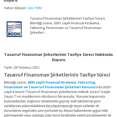
Duyuru
Tasfiye
Süreci
Haberi Ekleyen:
İşlev YMM
Hakkında
Duyuru
Tasarruf Finansman Şirketlerinin Tasfiye Süreci
için
Bilindiği üzere, 6361 sayılı Finansal Kiralama,
Faktoring, Finansman ve Tasarruf Finansman
Şirketleri…
Tasarruf Finansman Şirketlerinin Tasfiye Süreci Hakkında
Duyuru
Tarih: 28 Temmuz 2021
Tasarruf Finansman Şirketlerinin Tasfiye Süreci
Bilindiği üzere,
6361 sayılı Finansal Kiralama, Faktoring,
Finansman ve Tasarruf Finansman Şirketleri Kanunu
’nda (6361
sayılı Kanun) “Tasarruf finansman şirketlerinin intibak süreci” başlılı
Geçici 7 nci maddesinin dördüncü fıkrasında; “
Kuruma başvuruda
bulunanlardan, bağımsız denetimden geçmiş mali tablolarına göre
varlıklarının yükümlülüklerini karşılayamayacağı tespit edilenler ile
durumlarını öngörülen süre içerisinde bu Kanun hükümlerine uygun hâle
getirmeyenler veya sunduğu plan Kurul tarafından yeterli görülmeyenler ile