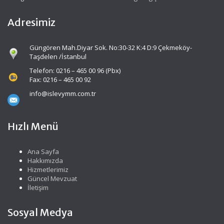
Adresimiz
Güngören Mah.Diyar Sok. No:30-32 K:4 D:9 Çekmeköy-
Taşdelen /İstanbul
Telefon: 0216 – 465 00 96 (Pbx)
Fax: 0216 – 465 00 92
info@islevymm.com.tr
Hızlı Menü
Ana Sayfa
Hakkımızda
Hizmetlerimiz
Güncel Mevzuat
İletişim
Sosyal Medya