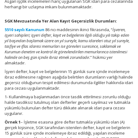
Asgari işçilik incelemeleri hariç uygulanan SGK idari para cezalarında
herhangi bir uzlaşma imkanı bulunmamaktadır.
SGK Mevzuatında Yer Alan Kayıt Geçersizlik Durumları:
5510 sayılı Kanunun
86 ncı maddesinin ikinci fıkrasında, “
İşveren,
işyeri sahipleri; işyeri defter, kayıt ve belgelerini ilgili olduğu yılı takip eden
yıl başından başlamak üzere on yıl sureyle, kamu idareleri otuz yıl sureyle,
tasfiye ve iflas idaresi memurları ise görevleri suresince, saklamak ve
Kurumun denetim ve kontrol ile görevlendirilen memurlarınca istenilmesi
halinde on beş gün içinde ibraz etmek zorundadır.
” hükmü yer
almaktadır.
İşyeri defter, kayıt ve belgelerinin 15 günlük sure içinde incelemeye
ibraz edilmesine rağmen aşağıda belirtilen durumların varlığı halinde
geçersiz olduğunun tespit edilmesi durumunda ilgililer hakkında idari
para cezası uygulanmaktadır.
1- Kullanılmaya başlanmadan önce tasdik ettirilmesi zorunlu olduğu
halde tasdiksiz tutulmuş olan defterler geçerli sayılmaz ve tutmakla
yükümlü bulunulan defter türü dikkate alınarak idari para cezası
uygulanır.
Örnek 1
– İşletme esasına göre defter tutmakla yükümlü olan (A)
gerçek kişisince, SGK tarafından istenilen defter, kayıt ve belgelerin
15 günlük süre içinde incelemeye ibraz edildiği, yapılan inceleme