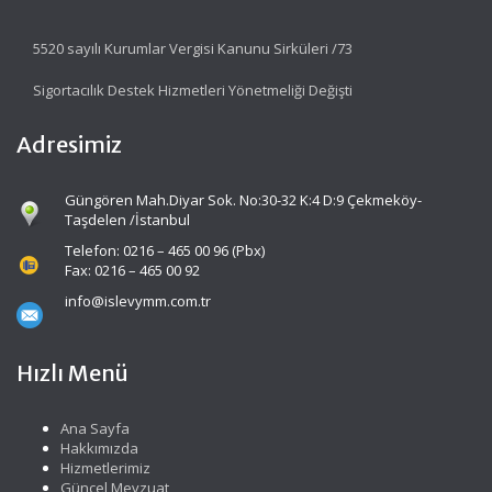
5520 sayılı Kurumlar Vergisi Kanunu Sirküleri /73
Sigortacılık Destek Hizmetleri Yönetmeliği Değişti
Adresimiz
Güngören Mah.Diyar Sok. No:30-32 K:4 D:9 Çekmeköy-
Taşdelen /İstanbul
Telefon: 0216 – 465 00 96 (Pbx)
Fax: 0216 – 465 00 92
info@islevymm.com.tr
Hızlı Menü
Ana Sayfa
Hakkımızda
Hizmetlerimiz
Güncel Mevzuat