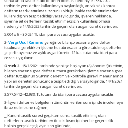
sonucunda tasdike tabi defterin dolması nedeniyle 15/3/2022
tarihinde yeni defter kullanılmaya başlanıldığı, ancak söz konusu
defterin tasdik ettirilmesi zorunlu olduğu halde tasdik ettirilmeden
kullanıldığının tespit edildiği varsayıldığında, işveren hakkında,
işyerine ait defterlerin tasdik ettirilmeksizin kullanılmış olması
nedeniyle 14/3/2022 tarihinde geçerli olan asgari ücret üzerinden,
5.004 x 6 = 30.024 TL idari para cezası uygulanacaktır.
2-
Vergi Usul Kanunu
gereğince bilanço esasına göre defter
tutulması gerekirken işletme hesabı esasına göre tutulmuş defterler
geçerli sayılmaz ve aylık asgari ücretin 12 katı tutarında idari para
cezası uygulanır.
Örnek 2
– 15/1/2021 tarihinde yeni işe başlayan (A) Anonim Şirketinin,
bilanço esasına göre defter tutması gerekirken işletme esasına göre
defter tuttuğunun SGK’nın denetim ve kontrolle görevli memurlarınca
yapılan denetim sonucunda tespit edildiği varsayıldığında, 14/1/2021
tarihinde geçerli olan asgari ücret üzerinden,
3.577,5×12=42.930. TL tutarında idari para cezası uygulanacaktır.
3- İşyeri defter ve belgelerin tümünün verilen sure içinde incelemeye
ibraz edilmesine rağmen,
⎯ Kanuni tasdik suresi geçtikten sonra tasdik ettirilmiş olan
defterlerin tasdik tarihinden önceki kısmı için her bir geçersizlik
halinin gerçekleştiği ayın son gününde,