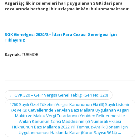
Asgari işçilik incelemeleri hariç uygulanan SGK idari para
cezalarında herhangi bir uzlaşma imkânı bulunmamaktadır.
SGK Genelgesi 2020/8 – İdari Para Cezası Genelgesi İçin
Tıklayınız
Kaynak:
TÜRMOB
Post
←
GVK 320 – Gelir Vergisi Genel Tebliği (Seri No: 320)
navigation
4760 Sayılı Özel Tüketim Vergisi Kanununun Eki (III) Sayılı Listenin
(A) ve (B) Cetvellerinde Yer Alan Bazı Mallara Uygulanan Asgari
Maktu ve Maktu Vergi Tutarlarının Yeniden Belirlenmesi ile
Anılan Kanunun 12 nci Maddesinin (3) Numaralı Fıkrası
Hükmünün Bazı Mallarda 2022 Yılı Temmuz-Aralık Dönemi İçin
Uygulanmaması Hakkında Karar (Karar Sayısı: 5614)
→