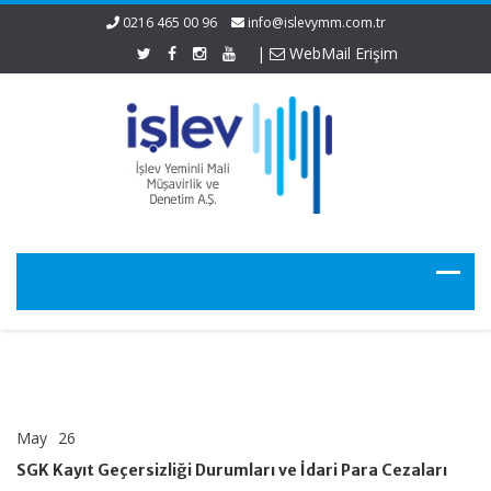
0216 465 00 96
info@islevymm.com.tr
|
WebMail Erişim
May
26
SGK
yorumlar kapalı
Kayıt
SGK Kayıt Geçersizliği Durumları ve İdari Para Cezaları
Geçersizliği