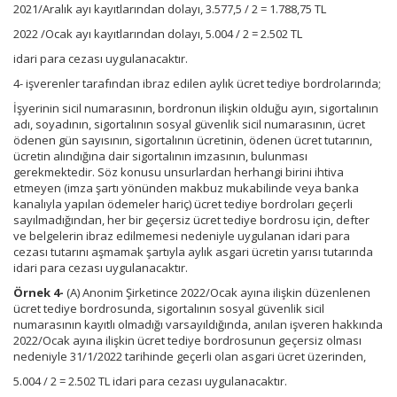
2021/Aralık ayı kayıtlarından dolayı, 3.577,5 / 2 = 1.788,75 TL
2022 /Ocak ayı kayıtlarından dolayı, 5.004 / 2 = 2.502 TL
idari para cezası uygulanacaktır.
4- işverenler tarafından ibraz edilen aylık ücret tediye bordrolarında;
İşyerinin sicil numarasının, bordronun ilişkin olduğu ayın, sigortalının
adı, soyadının, sigortalının sosyal güvenlik sicil numarasının, ücret
ödenen gün sayısının, sigortalının ücretinin, ödenen ücret tutarının,
ücretin alındığına dair sigortalının imzasının, bulunması
gerekmektedir. Söz konusu unsurlardan herhangi birini ihtiva
etmeyen (imza şartı yönünden makbuz mukabilinde veya banka
kanalıyla yapılan ödemeler hariç) ücret tediye bordroları geçerli
sayılmadığından, her bir geçersiz ücret tediye bordrosu için, defter
ve belgelerin ibraz edilmemesi nedeniyle uygulanan idari para
cezası tutarını aşmamak şartıyla aylık asgari ücretin yarısı tutarında
idari para cezası uygulanacaktır.
Örnek 4-
(A) Anonim Şirketince 2022/Ocak ayına ilişkin düzenlenen
ücret tediye bordrosunda, sigortalının sosyal güvenlik sicil
numarasının kayıtlı olmadığı varsayıldığında, anılan işveren hakkında
2022/Ocak ayına ilişkin ücret tediye bordrosunun geçersiz olması
nedeniyle 31/1/2022 tarihinde geçerli olan asgari ücret üzerinden,
5.004 / 2 = 2.502 TL idari para cezası uygulanacaktır.