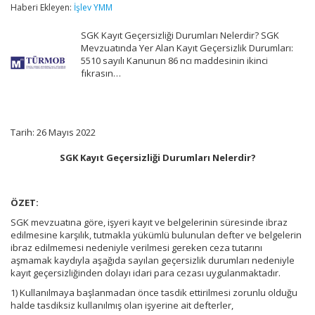
Durumları
Haberi Ekleyen:
İşlev YMM
ve
İdari
SGK Kayıt Geçersizliği Durumları Nelerdir? SGK
Para
Mevzuatında Yer Alan Kayıt Geçersizlik Durumları:
Cezaları
5510 sayılı Kanunun 86 ncı maddesinin ikinci
için
fıkrasın…
Tarih: 26 Mayıs 2022
SGK Kayıt Geçersizliği Durumları Nelerdir?
ÖZET:
SGK mevzuatına göre, işyeri kayıt ve belgelerinin süresinde ibraz
edilmesine karşılık, tutmakla yükümlü bulunulan defter ve belgelerin
ibraz edilmemesi nedeniyle verilmesi gereken ceza tutarını
aşmamak kaydıyla aşağıda sayılan geçersizlik durumları nedeniyle
kayıt geçersizliğinden dolayı idari para cezası uygulanmaktadır.
1) Kullanılmaya başlanmadan önce tasdik ettirilmesi zorunlu olduğu
halde tasdiksiz kullanılmış olan işyerine ait defterler,