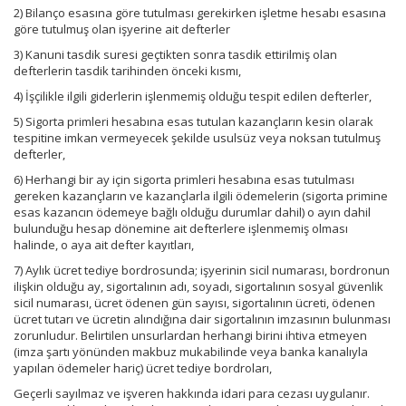
2) Bilanço esasına göre tutulması gerekirken işletme hesabı esasına
göre tutulmuş olan işyerine ait defterler
3) Kanuni tasdik suresi geçtikten sonra tasdik ettirilmiş olan
defterlerin tasdik tarihinden önceki kısmı,
4) İşçilikle ilgili giderlerin işlenmemiş olduğu tespit edilen defterler,
5) Sigorta primleri hesabına esas tutulan kazançların kesin olarak
tespitine imkan vermeyecek şekilde usulsüz veya noksan tutulmuş
defterler,
6) Herhangi bir ay için sigorta primleri hesabına esas tutulması
gereken kazançların ve kazançlarla ilgili ödemelerin (sigorta primine
esas kazancın ödemeye bağlı olduğu durumlar dahil) o ayın dahil
bulunduğu hesap dönemine ait defterlere işlenmemiş olması
halinde, o aya ait defter kayıtları,
7) Aylık ücret tediye bordrosunda; işyerinin sicil numarası, bordronun
ilişkin olduğu ay, sigortalının adı, soyadı, sigortalının sosyal güvenlik
sicil numarası, ücret ödenen gün sayısı, sigortalının ücreti, ödenen
ücret tutarı ve ücretin alındığına dair sigortalının imzasının bulunması
zorunludur. Belirtilen unsurlardan herhangi birini ihtiva etmeyen
(imza şartı yönünden makbuz mukabilinde veya banka kanalıyla
yapılan ödemeler hariç) ücret tediye bordroları,
Geçerli sayılmaz ve işveren hakkında idari para cezası uygulanır.