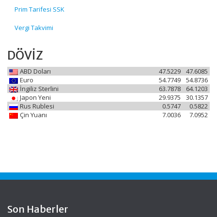
Prim Tarifesi SSK
Vergi Takvimi
DÖVİZ
ABD Doları
47.5229
47.6085
Euro
54.7749
54.8736
İngiliz Sterlini
63.7878
64.1203
Japon Yeni
29.9375
30.1357
Rus Rublesi
0.5747
0.5822
Çin Yuanı
7.0036
7.0952
Son Haberler