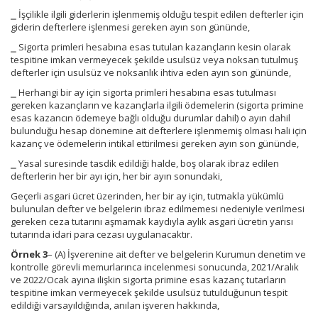
⎯ İşçilikle ilgili giderlerin işlenmemiş olduğu tespit edilen defterler için
giderin defterlere işlenmesi gereken ayın son gününde,
⎯ Sigorta primleri hesabına esas tutulan kazançların kesin olarak
tespitine imkan vermeyecek şekilde usulsüz veya noksan tutulmuş
defterler için usulsüz ve noksanlık ihtiva eden ayın son gününde,
⎯ Herhangi bir ay için sigorta primleri hesabına esas tutulması
gereken kazançların ve kazançlarla ilgili ödemelerin (sigorta primine
esas kazancın ödemeye bağlı olduğu durumlar dahil) o ayın dahil
bulunduğu hesap dönemine ait defterlere işlenmemiş olması hali için
kazanç ve ödemelerin intikal ettirilmesi gereken ayın son gününde,
⎯ Yasal suresinde tasdik edildiği halde, boş olarak ibraz edilen
defterlerin her bir ayı için, her bir ayın sonundaki,
Geçerli asgari ücret üzerinden, her bir ay için, tutmakla yükümlü
bulunulan defter ve belgelerin ibraz edilmemesi nedeniyle verilmesi
gereken ceza tutarını aşmamak kaydıyla aylık asgari ücretin yarısı
tutarında idari para cezası uygulanacaktır.
Örnek 3
– (A) İşverenine ait defter ve belgelerin Kurumun denetim ve
kontrolle görevli memurlarınca incelenmesi sonucunda, 2021/Aralık
ve 2022/Ocak ayına ilişkin sigorta primine esas kazanç tutarların
tespitine imkan vermeyecek şekilde usulsüz tutulduğunun tespit
edildiği varsayıldığında, anılan işveren hakkında,