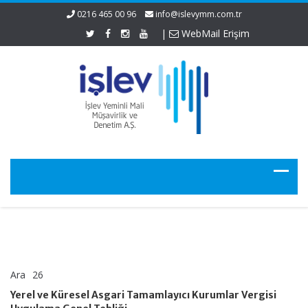
0216 465 00 96
info@islevymm.com.tr
|
WebMail Erişim
Ara
26
Yerel
yorumlar kapalı
ve
Yerel ve Küresel Asgari Tamamlayıcı Kurumlar Vergisi
Küresel