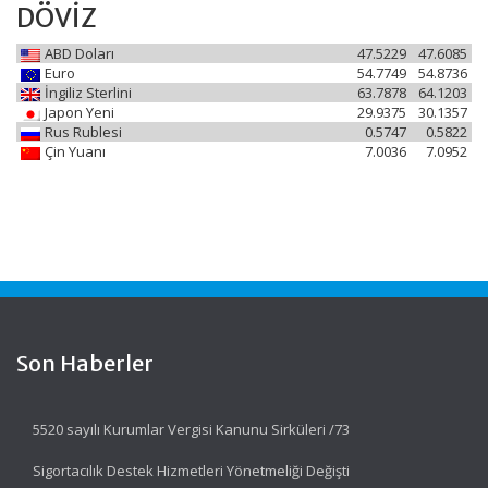
DÖVİZ
ABD Doları
47.5229
47.6085
Euro
54.7749
54.8736
İngiliz Sterlini
63.7878
64.1203
Japon Yeni
29.9375
30.1357
Rus Rublesi
0.5747
0.5822
Çin Yuanı
7.0036
7.0952
Son Haberler
5520 sayılı Kurumlar Vergisi Kanunu Sirküleri /73
Sigortacılık Destek Hizmetleri Yönetmeliği Değişti