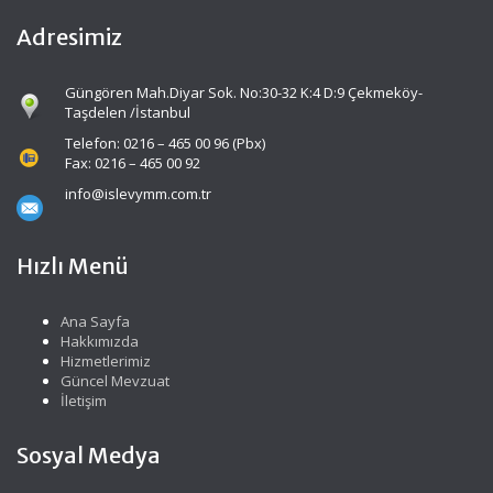
Adresimiz
Güngören Mah.Diyar Sok. No:30-32 K:4 D:9 Çekmeköy-
Taşdelen /İstanbul
Telefon: 0216 – 465 00 96 (Pbx)
Fax: 0216 – 465 00 92
info@islevymm.com.tr
Hızlı Menü
Ana Sayfa
Hakkımızda
Hizmetlerimiz
Güncel Mevzuat
İletişim
Sosyal Medya