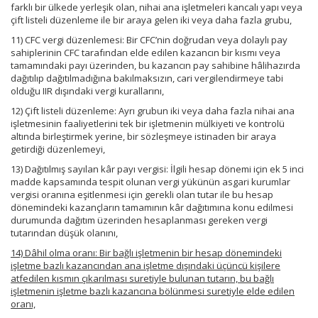
farklı bir ülkede yerleşik olan, nihai ana işletmeleri kancalı yapı veya
çift listeli düzenleme ile bir araya gelen iki veya daha fazla grubu,
11) CFC vergi düzenlemesi: Bir CFC’nin doğrudan veya dolaylı pay
sahiplerinin CFC tarafından elde edilen kazancın bir kısmı veya
tamamındaki payı üzerinden, bu kazancın pay sahibine hâlihazırda
dağıtılıp dağıtılmadığına bakılmaksızın, cari vergilendirmeye tabi
olduğu IIR dışındaki vergi kurallarını,
12) Çift listeli düzenleme: Ayrı grubun iki veya daha fazla nihai ana
işletmesinin faaliyetlerini tek bir işletmenin mülkiyeti ve kontrolü
altında birleştirmek yerine, bir sözleşmeye istinaden bir araya
getirdiği düzenlemeyi,
13) Dağıtılmış sayılan kâr payı vergisi: İlgili hesap dönemi için ek 5 inci
madde kapsamında tespit olunan vergi yükünün asgari kurumlar
vergisi oranına eşitlenmesi için gerekli olan tutar ile bu hesap
dönemindeki kazançların tamamının kâr dağıtımına konu edilmesi
durumunda dağıtım üzerinden hesaplanması gereken vergi
tutarından düşük olanını,
14) Dâhil olma oranı: Bir bağlı işletmenin bir hesap dönemindeki
işletme bazlı kazancından ana işletme dışındaki üçüncü kişilere
atfedilen kısmın çıkarılması suretiyle bulunan tutarın, bu bağlı
işletmenin işletme bazlı kazancına bölünmesi suretiyle elde edilen
oranı,