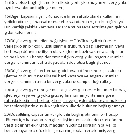
15) Devletsiz bağlı işletme: Bir ülkede yerleşik olmayan ve vergi yükü
ayrı hesaplanan bağlı işletmeleri,
16) Diğer kapsamlı gelir: Konsolide finansal tablolarda kullanılan
yetkilendirilmiş finansal muhasebe standardının gerektirdiği veya
izin verdiği şekilde kâr veya zararda muhasebeleştirilmeyen gelir ve
gider kalemlerini,
17) Düşük vergilendirilen bağlı işletme: Düşük vergili bir ülkede
yerleşik olan bir çok uluslu işletme grubunun bağlı işletmesini veya
bir hesap dönemine ilişkin olarak işletme bazlı kazanca sahip olan
ve söz konusu hesap dönemine ilişkin vergi yükü asgari kurumlar
vergisi oranından daha düşük olan devletsiz bağlı işletmeyi,
18) Düşük vergili ülke: Herhangi bir hesap döneminde, çok uluslu
işletme grubunun net ülkesel bazlı kazanca ve asgari kurumlar
vergisi oranının altında bir vergi yüküne sahip olduğu ülkeyi,
19) Düşük vergiye tabi işletme: Düşük vergili ülkede bulunan bir bağlı
işletmeyi veya vergi yükü grup içi finansman yöntemine göre
tahakkuk ettirilen herhangi bir gelir veya gider dikkate alınmaksızın
hesaplandığında düşük vergili olan ülkede bulunan bağlı işletmeyi,
20) Düzeltilmiş kapsanan vergiler: Bir bağlı işletmenin bir hesap
dönemi için kapsanan vergilere ilişkin tahakkuk eden cari dönem
vergi giderinin ek 4 üncü maddenin üçüncü fıkrasının (a) ve (b)
bentleri uyarınca düzeltilmiş tutarının, toplam ertelenmiş vergi