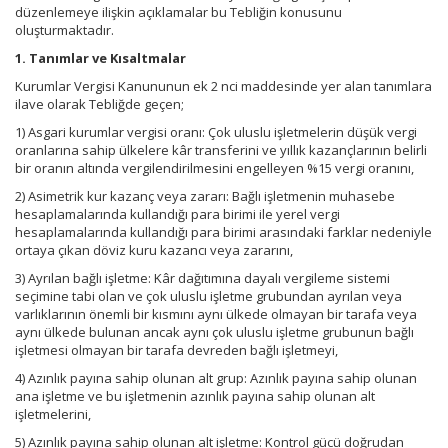
düzenlemeye ilişkin açıklamalar bu Tebliğin konusunu
oluşturmaktadır.
1. Tanımlar ve Kısaltmalar
Kurumlar Vergisi Kanununun ek 2 nci maddesinde yer alan tanımlara
ilave olarak Tebliğde geçen;
1) Asgari kurumlar vergisi oranı: Çok uluslu işletmelerin düşük vergi
oranlarına sahip ülkelere kâr transferini ve yıllık kazançlarının belirli
bir oranın altında vergilendirilmesini engelleyen %15 vergi oranını,
2) Asimetrik kur kazanç veya zararı: Bağlı işletmenin muhasebe
hesaplamalarında kullandığı para birimi ile yerel vergi
hesaplamalarında kullandığı para birimi arasındaki farklar nedeniyle
ortaya çıkan döviz kuru kazancı veya zararını,
3) Ayrılan bağlı işletme: Kâr dağıtımına dayalı vergileme sistemi
seçimine tabi olan ve çok uluslu işletme grubundan ayrılan veya
varlıklarının önemli bir kısmını aynı ülkede olmayan bir tarafa veya
aynı ülkede bulunan ancak aynı çok uluslu işletme grubunun bağlı
işletmesi olmayan bir tarafa devreden bağlı işletmeyi,
4) Azınlık payına sahip olunan alt grup: Azınlık payına sahip olunan
ana işletme ve bu işletmenin azınlık payına sahip olunan alt
işletmelerini,
5) Azınlık payına sahip olunan alt işletme: Kontrol gücü doğrudan