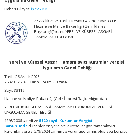
Uygulama Genel Tebliği
Asgari
Tamamlayıcı
Haberi Ekleyen:
İşlev YMM
Kurumlar
Vergisi
26 Aralık 2025 Tarihli Resmi Gazete Sayı: 33119
Uygulama
Genel
Hazine ve Maliye Bakanlığı (Gelir İdaresi
Tebliği
Başkanlığı)’ndan: YEREL VE KÜRESEL ASGARİ
için
TAMAMLAYICI KURUML…
Yerel ve Küresel Asgari Tamamlayıcı Kurumlar Vergisi
Uygulama Genel Tebliği
Tarih:
26 Aralık 2025
26 Aralık 2025 Tarihli Resmi Gazete
Sayı: 33119
Hazine ve Maliye Bakanlığı (Gelir İdaresi Başkanlığı)’ndan:
YEREL VE KÜRESEL ASGARİ TAMAMLAYICI KURUMLAR VERGİSİ
UYGULAMA GENEL TEBLİĞİ
13/6/2006 tarihli ve
5520 sayılı Kurumlar Vergisi
Kanununda
düzenlenen yerel ve küresel asgari tamamlayıcı
kurumlar vergisi 2/8/2024 tarihinde yürürlüğe girmiş olup söz konusu