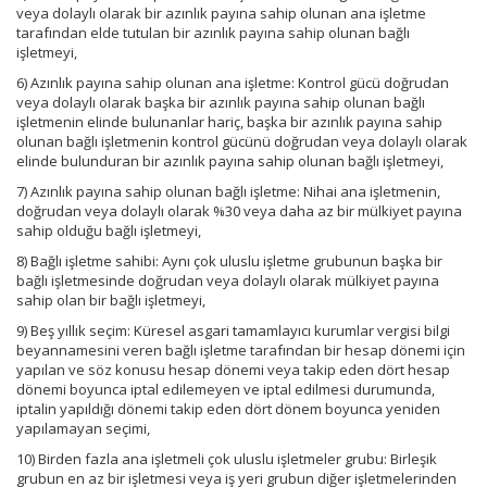
veya dolaylı olarak bir azınlık payına sahip olunan ana işletme
tarafından elde tutulan bir azınlık payına sahip olunan bağlı
işletmeyi,
6) Azınlık payına sahip olunan ana işletme: Kontrol gücü doğrudan
veya dolaylı olarak başka bir azınlık payına sahip olunan bağlı
işletmenin elinde bulunanlar hariç, başka bir azınlık payına sahip
olunan bağlı işletmenin kontrol gücünü doğrudan veya dolaylı olarak
elinde bulunduran bir azınlık payına sahip olunan bağlı işletmeyi,
7) Azınlık payına sahip olunan bağlı işletme: Nihai ana işletmenin,
doğrudan veya dolaylı olarak %30 veya daha az bir mülkiyet payına
sahip olduğu bağlı işletmeyi,
8) Bağlı işletme sahibi: Aynı çok uluslu işletme grubunun başka bir
bağlı işletmesinde doğrudan veya dolaylı olarak mülkiyet payına
sahip olan bir bağlı işletmeyi,
9) Beş yıllık seçim: Küresel asgari tamamlayıcı kurumlar vergisi bilgi
beyannamesini veren bağlı işletme tarafından bir hesap dönemi için
yapılan ve söz konusu hesap dönemi veya takip eden dört hesap
dönemi boyunca iptal edilemeyen ve iptal edilmesi durumunda,
iptalin yapıldığı dönemi takip eden dört dönem boyunca yeniden
yapılamayan seçimi,
10) Birden fazla ana işletmeli çok uluslu işletmeler grubu: Birleşik
grubun en az bir işletmesi veya iş yeri grubun diğer işletmelerinden