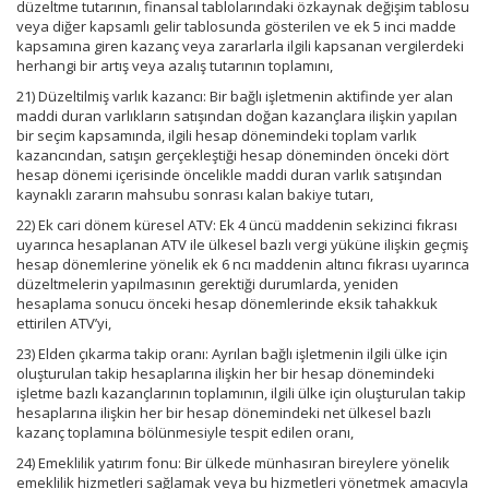
düzeltme tutarının, finansal tablolarındaki özkaynak değişim tablosu
veya diğer kapsamlı gelir tablosunda gösterilen ve ek 5 inci madde
kapsamına giren kazanç veya zararlarla ilgili kapsanan vergilerdeki
herhangi bir artış veya azalış tutarının toplamını,
21) Düzeltilmiş varlık kazancı: Bir bağlı işletmenin aktifinde yer alan
maddi duran varlıkların satışından doğan kazançlara ilişkin yapılan
bir seçim kapsamında, ilgili hesap dönemindeki toplam varlık
kazancından, satışın gerçekleştiği hesap döneminden önceki dört
hesap dönemi içerisinde öncelikle maddi duran varlık satışından
kaynaklı zararın mahsubu sonrası kalan bakiye tutarı,
22) Ek cari dönem küresel ATV: Ek 4 üncü maddenin sekizinci fıkrası
uyarınca hesaplanan ATV ile ülkesel bazlı vergi yüküne ilişkin geçmiş
hesap dönemlerine yönelik ek 6 ncı maddenin altıncı fıkrası uyarınca
düzeltmelerin yapılmasının gerektiği durumlarda, yeniden
hesaplama sonucu önceki hesap dönemlerinde eksik tahakkuk
ettirilen ATV’yi,
23) Elden çıkarma takip oranı: Ayrılan bağlı işletmenin ilgili ülke için
oluşturulan takip hesaplarına ilişkin her bir hesap dönemindeki
işletme bazlı kazançlarının toplamının, ilgili ülke için oluşturulan takip
hesaplarına ilişkin her bir hesap dönemindeki net ülkesel bazlı
kazanç toplamına bölünmesiyle tespit edilen oranı,
24) Emeklilik yatırım fonu: Bir ülkede münhasıran bireylere yönelik
emeklilik hizmetleri sağlamak veya bu hizmetleri yönetmek amacıyla