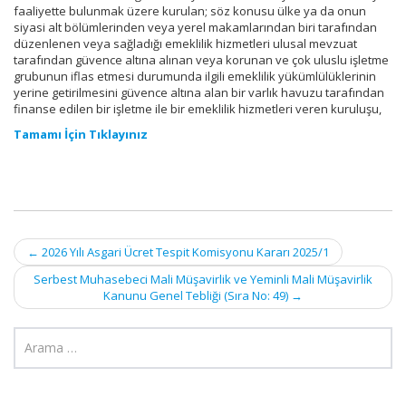
faaliyette bulunmak üzere kurulan; söz konusu ülke ya da onun
siyasi alt bölümlerinden veya yerel makamlarından biri tarafından
düzenlenen veya sağladığı emeklilik hizmetleri ulusal mevzuat
tarafından güvence altına alınan veya korunan ve çok uluslu işletme
grubunun iflas etmesi durumunda ilgili emeklilik yükümlülüklerinin
yerine getirilmesini güvence altına alan bir varlık havuzu tarafından
finanse edilen bir işletme ile bir emeklilik hizmetleri veren kuruluşu,
Tamamı İçin Tıklayınız
Post
←
2026 Yılı Asgari Ücret Tespit Komisyonu Kararı 2025/1
navigation
Serbest Muhasebeci Mali Müşavirlik ve Yeminli Mali Müşavirlik
Kanunu Genel Tebliği (Sıra No: 49)
→