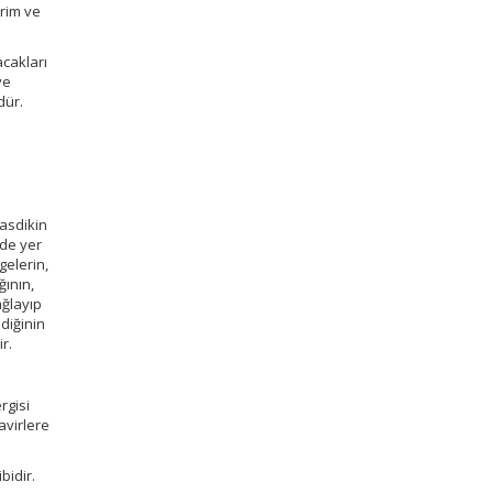
irim ve
acakları
ve
dür.
tasdikin
nde yer
gelerin,
ğının,
ağlayıp
diğinin
r.
rgisi
avirlere
bidir.