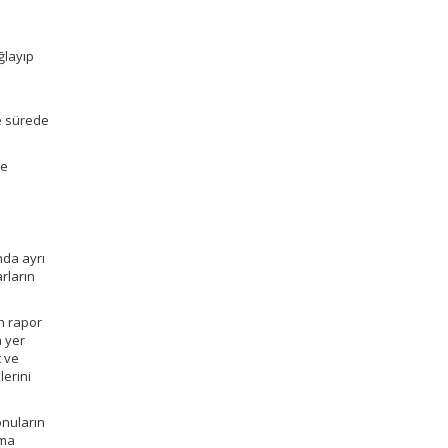
ğlayıp
ve sürede
de
ında ayrı
arların
an rapor
a yer
t ve
lerini
onuların
ama