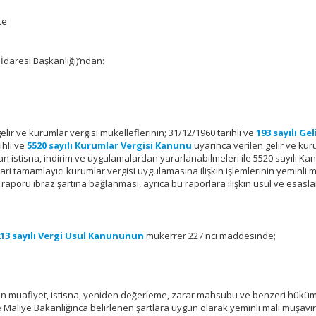
te
 İdaresi Başkanlığı)’ndan:
gelir ve kurumlar vergisi mükelleflerinin; 31/12/1960 tarihli ve
193 sayılı Gel
ihli ve
5520 sayılı Kurumlar Vergisi Kanunu
uyarınca verilen gelir ve kur
n istisna, indirim ve uygulamalardan yararlanabilmeleri ile 5520 sayılı K
i tamamlayıcı kurumlar vergisi uygulamasına ilişkin işlemlerinin yeminli m
aporu ibraz şartına bağlanması, ayrıca bu raporlara ilişkin usul ve esasla
213 sayılı Vergi Usul Kanununun
mükerrer 227 nci maddesinde;
an muafiyet, istisna, yeniden değerleme, zarar mahsubu ve benzeri hükü
 Maliye Bakanlığınca belirlenen şartlara uygun olarak yeminli mali müşavir