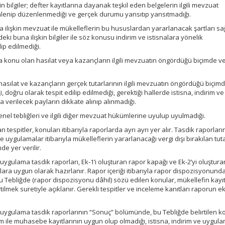
kin bilgiler; defter kayıtlarına dayanak teşkil eden belgelerin ilgili mevzuat
lenip düzenlenmediği ve gerçek durumu yansıtıp yansıtmadığı.
ra ilişkin mevzuat ile mükelleflerin bu hususlardan yararlanacak şartları sa
i buna ilişkin bilgiler ile söz konusu indirim ve istisnalara yönelik
ip edilmediği.
ara konu olan hasılat veya kazançların ilgili mevzuatın öngördüğü biçimde 
asılat ve kazançların gerçek tutarlarının ilgili mevzuatın öngördüğü biçim
, doğru olarak tespit edilip edilmediği, gerektiği hallerde istisna, indirim ve
verilecek payların dikkate alınıp alınmadığı.
 genel tebliğleri ve ilgili diğer mevzuat hükümlerine uyulup uyulmadığı.
n tespitler, konuları itibarıyla raporlarda ayrı ayrı yer alır. Tasdik raporlar
ve uygulamalar itibarıyla mükelleflerin yararlanacağı vergi dışı bırakılan tut
e yer verilir.
ve uygulama tasdik raporları, Ek-1’i oluşturan rapor kapağı ve Ek-2’yi oluştur
ra uygun olarak hazırlanır. Rapor içeriği itibarıyla rapor dispozisyonund
. Bu Tebliğde (rapor dispozisyonu dâhil) sözü edilen konular, mükellefin kayı
tilmek suretiyle açıklanır. Gerekli tespitler ve inceleme kanıtları raporun ek
 ve uygulama tasdik raporlarının “Sonuç” bölümünde, bu Tebliğde belirtilen k
rum ile muhasebe kayıtlarının uygun olup olmadığı, istisna, indirim ve uygul