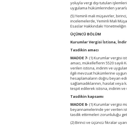
yoluyla vergi dışı tutulan işlemle
uygulama hükümlerinden yararlandır
(5) Yeminli mali müşavirler, birinc
incelemelerde, Yeminli Mali Müşav
Esaslar Hakkındaki Yönetmeliğin 
ÜÇÜNCÜ BÖLÜM
Kurumlar Vergisi İstisna, İndi
Tasdikin amacı
MADDE 7-
(1) Kurumlar vergisi is
amacı, mükelleflerin 5520 sayılı
verilen istisna, indirim ve uygul
ilgili mevzuat hükümlerine uygun
hesaplamaların doğru beyan edilip 
sağlamadıklarının, hasılat veya k
tespit edilerek istisna, indirim v
Tasdikin kapsamı
MADDE 8-
(1) Kurumlar vergisi m
beyannamelerinde yer verilen isti
tasdik ettirmeleri zorunluluğu getir
(2) Birinci ve üçüncü fıkralar uya