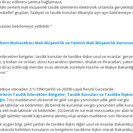
 ibraz edilmesi şartına bağlamaya,
ki yeminli mali müşavirlik tasdik işlemlerini elektronik ortamda gerçekleş
ükellef grupları, faaliyet ve tasdik konuları itibarıyla ayrı ayrı belirlemeye 
asları belirlemeye yetkilidir.”
erbest Muhasebeci Mali Müşavirlik ve Yeminli Mali Müşavirlik Kanun
edecekleri belgeler, tasdik konuları ile tasdike ilişkin usul ve esaslar; gerç
, iş kolları ve ciroları, döviz kazandırıcı işlemleri, ithalat ve ihracatları, yatır
rin ibraz edileceği merciler esas alınmak suretiyle Hazine ve Maliye Bakanlı
nir.”
tkiye istinaden 2/1/1990 tarihli ve 20390 sayılı Resmî Gazete’de
rlerin Tasdik Edecekleri Belgeler, Tasdik Konuları ve Tasdike İlişkin
ğin
7 nci maddesinin (A) bendi ile gelir vergisi yönünden yıllık gelir vergisi
 tablolar ve bildirimler, (B) bendi ile kurumlar vergisi yönünden yıllık kur
kli mali tablolar ve bildirimler, (G) bendi ile ise mali mevzuatta yer alan t
e ilgili işlemler tasdik kapsamına alınmış olup anılan maddenin son fıkrasınd
asgari bilgi, şekil şartları ile tasdike ilişkin diğer usul ve esaslar Bakanlıkç
. Yukarıda belirtilen konuların ve belgelerin tasdikine ilişkin olarak Bakanlıkç