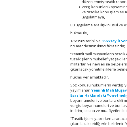
düzenlenmiş tasdik raporu
Vergi kanunları kapsamında
ve tasdike konu işlemleri m
uygulatmaya,
Bu uygulamalara ilişkin usul ve es
hükmü ile,
1/6/1989 tarihli ve
3568 sayılı S
nci maddesinin ikinci fıkrasında;
“Yeminli malî müşavirlerin tasdik 
tüzelkişilerin mükellefiyet şekilleri
miktarları ve nevileri ile belgele
çıkarılacak yönetmeliklerle belirle
hükmü yer almaktadır.
Söz konusu hükümlerin verdiği ye
yayımlanan
Yeminli Mali Müşavi
Esaslar Hakkındaki Yönetmeli
beyannameleri ve bunlara ekli mali
vergisi beyannameleri ve bunlara e
indirim, istisna ve muafiyetler il
“Tasdik işlemi yapılırken aranacak 
çıkartılacak tebliğlerle belirlenir