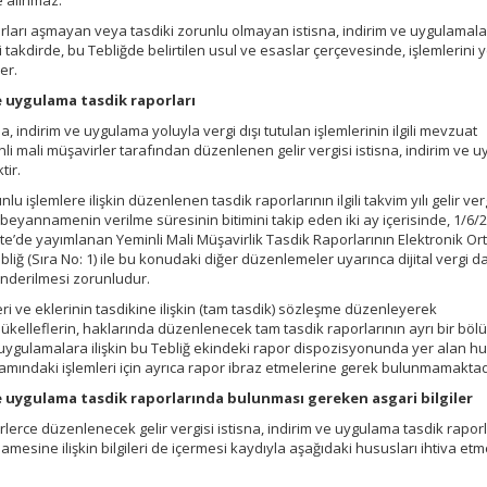
e alınmaz.
tarları aşmayan veya tasdiki zorunlu olmayan istisna, indirim ve uygulamal
 takdirde, bu Tebliğde belirtilen usul ve esaslar çerçevesinde, işlemlerini 
er.
ve uygulama tasdik raporları
na, indirim ve uygulama yoluyla vergi dışı tutulan işlemlerinin ilgili mevzuat
i mali müşavirler tarafından düzenlenen gelir vergisi istisna, indirim ve 
tir.
nlu işlemlere ilişkin düzenlenen tasdik raporlarının ilgili takvim yılı gelir ver
beyannamenin verilme süresinin bitimini takip eden iki ay içerisinde, 1/6/
ete’de yayımlanan Yeminli Mali Müşavirlik Tasdik Raporlarının Elektronik O
ğ (Sıra No: 1) ile bu konudaki diğer düzenlemeler uyarınca dijital vergi da
nderilmesi zorunludur.
leri ve eklerinin tasdikine ilişkin (tam tasdik) sözleşme düzenleyerek
ükelleflerin, haklarında düzenlenecek tam tasdik raporlarının ayrı bir b
 uygulamalara ilişkin bu Tebliğ ekindeki rapor dispozisyonunda yer alan h
samındaki işlemleri için ayrıca rapor ibraz etmelerine gerek bulunmamaktad
 ve uygulama tasdik raporlarında bulunması gereken asgari bilgiler
rlerce düzenlenecek gelir vergisi istisna, indirim ve uygulama tasdik raporl
amesine ilişkin bilgileri de içermesi kaydıyla aşağıdaki hususları ihtiva etm