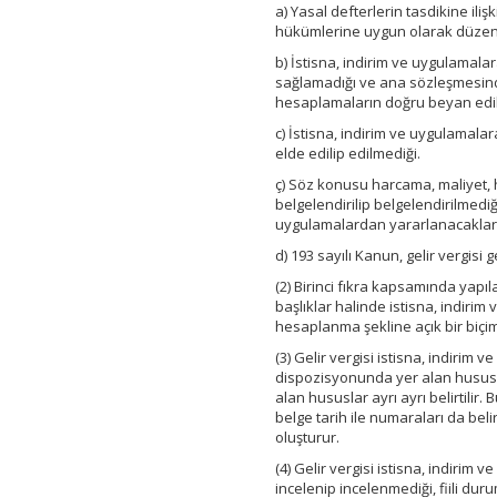
a) Yasal defterlerin tasdikine iliş
hükümlerine uygun olarak düzen
b) İstisna, indirim ve uygulamala
sağlamadığı ve ana sözleşmesindek
hesaplamaların doğru beyan edil
c) İstisna, indirim ve uygulamal
elde edilip edilmediği.
ç) Söz konusu harcama, maliyet, h
belgelendirilip belgelendirilmediği
uygulamalardan yararlanacaklara 
d) 193 sayılı Kanun, gelir vergisi
(2) Birinci fıkra kapsamında yapıla
başlıklar halinde istisna, indirim 
hesaplanma şekline açık bir biçimd
(3) Gelir vergisi istisna, indirim 
dispozisyonunda yer alan hususla
alan hususlar ayrı ayrı belirtilir
belge tarih ile numaraları da belir
oluşturur.
(4) Gelir vergisi istisna, indirim
incelenip incelenmediği, fiili du