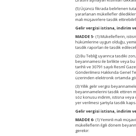
Lirasını aşmayan kısımları dikkat
(5) Üçüncü fıkrada belirlenen tu
yararlanan mükellefler diledikleri
mali müşavirlere tasdik ettirebilirl
Gelir vergisi istisna, indirim 
MADDE 5-
(1) Mükelleflerin, istis
hükümlerine uygun olduğu, yeminl
tasdik raporları ile tasdik edilecek
(2) Bu Tebliğ uyarınca tasdiki zoru
beyannamesi ile birlikte veya bu 
tarihli ve 30791 sayılı Resmî Gaz
Gönderilmesi Hakkında Genel Tebli
üzerinden elektronik ortamda gö
(3) Yıllık gelir vergisi beyanname
beyannamelerini tasdik ettiren m
söz konusu indirim, istisna veya
yer verilmesi şartıyla tasdik kap
Gelir vergisi istisna, indirim
MADDE 6-
(1) Yeminli mali müşavi
mükelleflerin ilgili dönem beyann
gerekir: