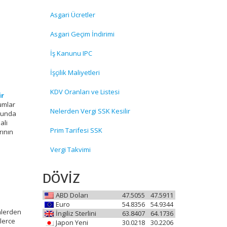
Asgari Ücretler
Asgari Geçim İndirimi
İş Kanunu IPC
İşçilik Maliyetleri
KDV Oranları ve Listesi
ir
umlar
Nelerden Vergi SSK Kesilir
anunda
ali
Prim Tarifesi SSK
rının
Vergi Takvimi
DÖVİZ
ABD Doları
47.5055
47.5911
Euro
54.8356
54.9344
mlerden
İngiliz Sterlini
63.8407
64.1736
lerce
Japon Yeni
30.0218
30.2206