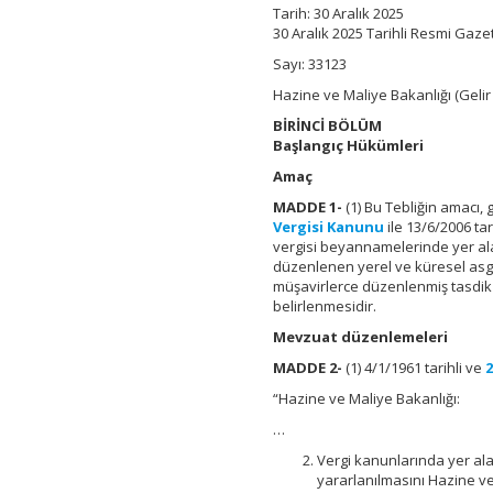
Yeminli
Tarih:
30 Aralık 2025
Mali
30 Aralık 2025 Tarihli Resmi Gaze
Müşavirlik
Sayı: 33123
Kanunu
Genel
Hazine ve Maliye Bakanlığı (Gelir
Tebliği
(Sıra
BİRİNCİ BÖLÜM
No:
Başlangıç Hükümleri
49)
Amaç
için
MADDE 1-
(1) Bu Tebliğin amacı, 
Vergisi Kanunu
ile 13/6/2006 tar
vergisi beyannamelerinde yer ala
düzenlenen yerel ve küresel asgar
müşavirlerce düzenlenmiş tasdik r
belirlenmesidir.
Mevzuat düzenlemeleri
MADDE 2-
(1) 4/1/1961 tarihli ve
“Hazine ve Maliye Bakanlığı:
…
Vergi kanunlarında yer al
yararlanılmasını Hazine ve