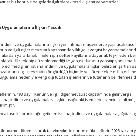
virler bu konu ve belgelerle ilgili olarak tasdik işlemi yapamazlar.”
ve Uygulamalarına İlişkin Tasdik
na, indirim ve uygulamalarına ilişkin yeminli mali müşavirlerce yapılacak tasdi
anun ve ilgili diğer mevzuat kapsamında yıllık gelir vergisi beyannamelerin
amalardan yararlanabilmeleri için defter kayıtlarına dayanak teşkil eden bel
 olarak düzenlenip düzenlenmediği ile gerçek durumu yansıtıp yansıtmadı
edilmediğinin, istisna, indirim ve uygulamalara ilişkin belirtilen şartları s
azançların ilgili mevzuatın öngördüğü biçimde ve sürede elde edilip edilme
e uygulama nedeniyle vergi dışı tutulan işlemlerin ve tutarların belirlenmesidi
leflerinin, 193 sayılı Kanun ve ilgili diğer mevzuat kapsamında gelir vergisi
sna, indirim ve uygulamalara ilişkin aşağıdaki işlemlerini, yeminli mali müş
ilmiştir.
rınca tasdik zorunluluğu getirilen istisna, indirim ve uygulamalar aşağıdaki gi
gilendirme dönemi olarak takvim yılını kullanan mükelleflerin 2025 takvim yı