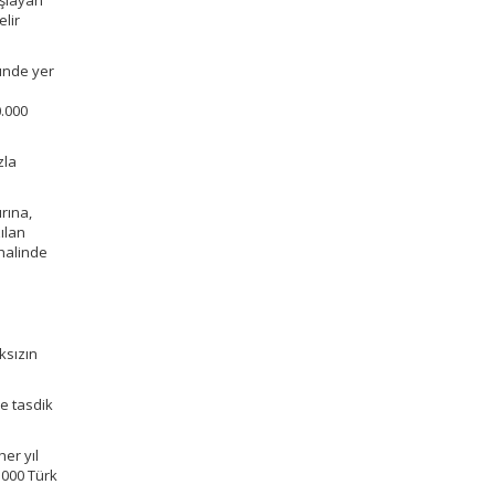
aşlayan
lir
ünde yer
0.000
zla
rına,
zılan
 halinde
ksızın
e tasdik
her yıl
.000 Türk