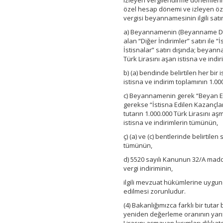
izleyen vergilendirme dönemlerin
özel hesap dönemi ve izleyen öze
vergisi beyannamesinin ilgili satı
a) Beyannamenin (Beyanname Düz
alan “Diğer İndirimler” satırı ile 
İstisnalar” satırı dışında; beyann
Türk Lirasını aşan istisna ve indir
b) (a) bendinde belirtilen her bir
istisna ve indirim toplamının 1.0
c) Beyannamenin gerek “Beyan Edil
gerekse “İstisna Edilen Kazançlara
tutarın 1.000.000 Türk Lirasını aş
istisna ve indirimlerin tümünün,
ç) (a) ve (c) bentlerinde belirtile
tümünün,
d) 5520 sayılı Kanunun 32/A madde
vergi indiriminin,
ilgili mevzuat hükümlerine uygun
edilmesi zorunludur.
(4) Bakanlığımızca farklı bir tutar
yeniden değerleme oranının yarısı