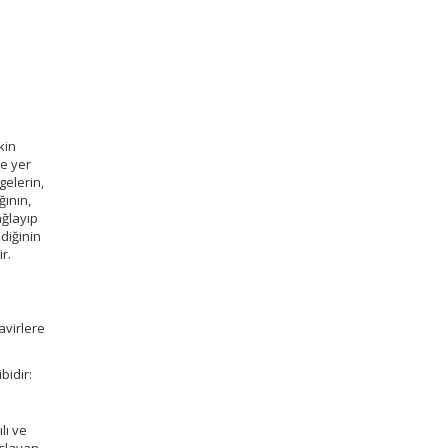
kin
de yer
gelerin,
ğının,
ağlayıp
diğinin
r.
avirlere
bidir:
lı ve