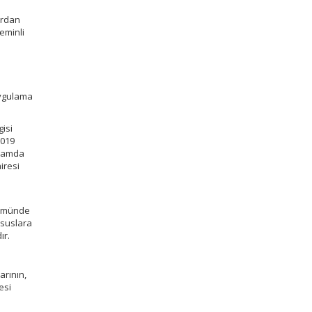
ardan
yeminli
uygulama
gisi
2019
rtamda
iresi
ölümünde
ususlara
ır.
arının,
esi