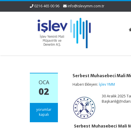
0216 465 00 96
info@islevymm.com.tr
Serbest Muhasebeci Mali Müş
OCA
Haberi Ekleyen:
İşlev YMM
02
30 Aralık 2025 T
Başkanlığı)’ndan
Serbest
yorumlar
Muhasebeci
kapalı
Mali
Müşavirlik
Serbest Muhasebeci Mali Müş
ve