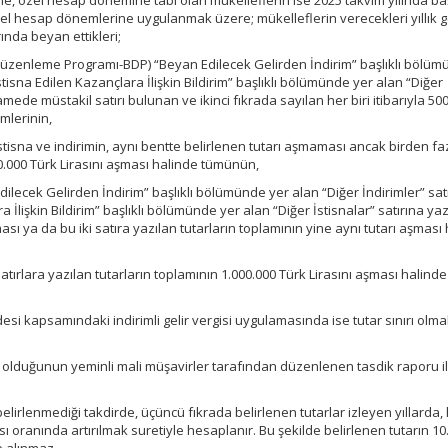
e, özel hesap dönemine tabi olan mükelleflerin ise 2025 takvim yılında b
l hesap dönemlerine uygulanmak üzere; mükelleflerin verecekleri yıllık ge
rında beyan ettikleri;
enleme Programı-BDP) “Beyan Edilecek Gelirden İndirim” başlıklı bölüm
“İstisna Edilen Kazançlara İlişkin Bildirim” başlıklı bölümünde yer alan “Diğer
amede müstakil satırı bulunan ve ikinci fıkrada sayılan her biri itibarıyla 50
imlerinin,
 istisna ve indirimin, aynı bentte belirlenen tutarı aşmaması ancak birden fa
00.000 Türk Lirasını aşması halinde tümünün,
ecek Gelirden İndirim” başlıklı bölümünde yer alan “Diğer İndirimler” satı
 İlişkin Bildirim” başlıklı bölümünde yer alan “Diğer İstisnalar” satırına ya
ması ya da bu iki satıra yazılan tutarların toplamının yine aynı tutarı aşması
n satırlara yazılan tutarların toplamının 1.000.000 Türk Lirasını aşması halinde
si kapsamındaki indirimli gelir vergisi uygulamasında ise tutar sınırı olma
 olduğunun yeminli mali müşavirler tarafından düzenlenen tasdik raporu il
 belirlenmediği takdirde, üçüncü fıkrada belirlenen tutarlar izleyen yıllarda, 
 oranında artırılmak suretiyle hesaplanır. Bu şekilde belirlenen tutarın 10