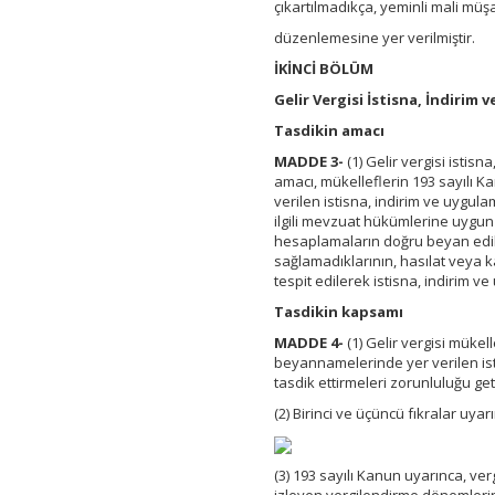
çıkartılmadıkça, yeminli mali müşa
düzenlemesine yer verilmiştir.
İKİNCİ BÖLÜM
Gelir Vergisi İstisna, İndirim 
Tasdikin amacı
MADDE 3-
(1) Gelir vergisi istis
amacı, mükelleflerin 193 sayılı K
verilen istisna, indirim ve uygul
ilgili mevzuat hükümlerine uygun
hesaplamaların doğru beyan edilip 
sağlamadıklarının, hasılat veya k
tespit edilerek istisna, indirim v
Tasdikin kapsamı
MADDE 4-
(1) Gelir vergisi mükel
beyannamelerinde yer verilen isti
tasdik ettirmeleri zorunluluğu getir
(2) Birinci ve üçüncü fıkralar uya
(3) 193 sayılı Kanun uyarınca, ver