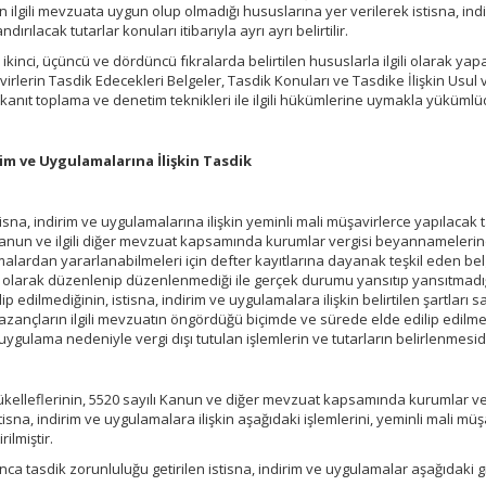
rin ilgili mevzuata uygun olup olmadığı hususlarına yer verilerek istisna, ind
ılacak tutarlar konuları itibarıyla ayrı ayrı belirtilir.
i, ikinci, üçüncü ve dördüncü fıkralarda belirtilen hususlarla ilgili olarak yap
irlerin Tasdik Edecekleri Belgeler, Tasdik Konuları ve Tasdike İlişkin Usul 
kanıt toplama ve denetim teknikleri ile ilgili hükümlerine uymakla yükümlü
rim ve Uygulamalarına İlişkin Tasdik
tisna, indirim ve uygulamalarına ilişkin yeminli mali müşavirlerce yapılacak 
 Kanun ve ilgili diğer mevzuat kapsamında kurumlar vergisi beyannameleri
amalardan yararlanabilmeleri için defter kayıtlarına dayanak teşkil eden bel
 olarak düzenlenip düzenlenmediği ile gerçek durumu yansıtıp yansıtmadı
edilmediğinin, istisna, indirim ve uygulamalara ilişkin belirtilen şartları s
azançların ilgili mevzuatın öngördüğü biçimde ve sürede elde edilip edilme
e uygulama nedeniyle vergi dışı tutulan işlemlerin ve tutarların belirlenmesidi
ükelleflerinin, 5520 sayılı Kanun ve diğer mevzuat kapsamında kurumlar ve
sna, indirim ve uygulamalara ilişkin aşağıdaki işlemlerini, yeminli mali müş
ilmiştir.
rınca tasdik zorunluluğu getirilen istisna, indirim ve uygulamalar aşağıdaki gi