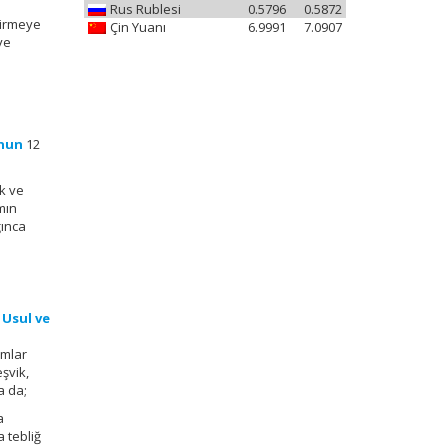
Rus Rublesi
0.5796
0.5872
tirmeye
Çin Yuanı
6.9991
7.0907
ve
unun
12
ek ve
ımın
ğınca
 Usul ve
umlar
eşvik,
a da;
a
a tebliğ